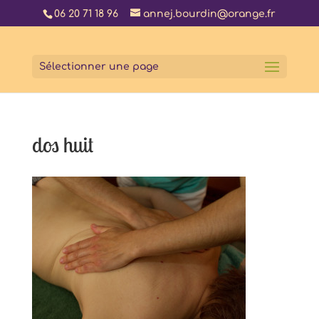
06 20 71 18 96
annej.bourdin@orange.fr
Sélectionner une page
dos huit