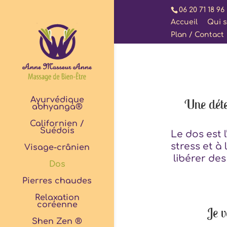
06 20 71 18 96
Accueil
Qui s
Plan / Contact
Ayurvédique
Une déten
abhyanga®
Californien /
Suédois
Le dos est
stress et à
Visage-crânien
libérer des
Dos
Pierres chaudes
Relaxation
coréenne
Je v
Shen Zen ®