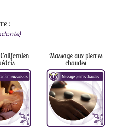
re :
ndante)
Californien
Massage aux pierres
uédois
chaudes