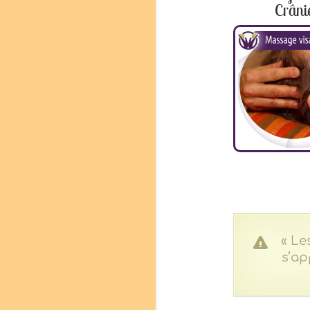
Crâni
« Le
s’ap