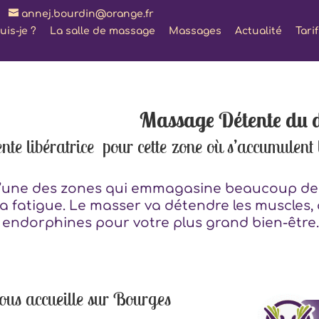
annej.bourdin@orange.fr
uis-je ?
La salle de massage
Massages
Actualité
Tari
Massage Détente du 
te libératrice pour cette zone où s’accumulent 
 l’une des zones qui emmagasine beaucoup de
 la fatigue. Le masser va détendre les muscles,
 endorphines pour votre plus grand bien-être.
ous accueille sur Bourges