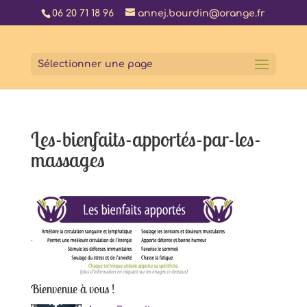
06 20 71 18 96
annej.bourdin@orange.fr
Sélectionner une page
Les-bienfaits-apportés-par-les-
massages
Bienvenue à vous !