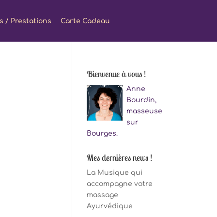
fs / Prestations
Carte Cadeau
Bienvenue à vous !
Anne
Bourdin,
masseuse
sur
Bourges.
Mes dernières news !
La Musique qui
accompagne votre
massage
Ayurvédique