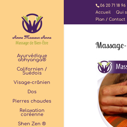
06 20 71 18 96
Accueil
Qui s
Plan / Contact
Massage-
Ayurvédique
abhyanga®
Californien /
Suédois
Visage-crânien
Dos
Pierres chaudes
Relaxation
coréenne
Shen Zen ®