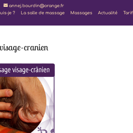
annej.bourdin@orange.fr
uis-je ?
La salle de massage
Massages
Actualité
Tari
visage-cranien