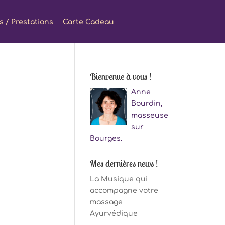
fs / Prestations
Carte Cadeau
Bienvenue à vous !
Anne
Bourdin,
masseuse
sur
Bourges.
Mes dernières news !
La Musique qui
accompagne votre
massage
Ayurvédique