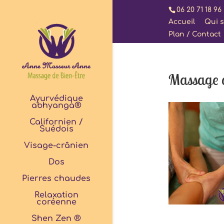
06 20 71 18 96
Accueil
Qui s
Plan / Contact
Massage 
Ayurvédique
abhyanga®
Californien /
Suédois
Visage-crânien
Dos
Pierres chaudes
Relaxation
coréenne
Shen Zen ®