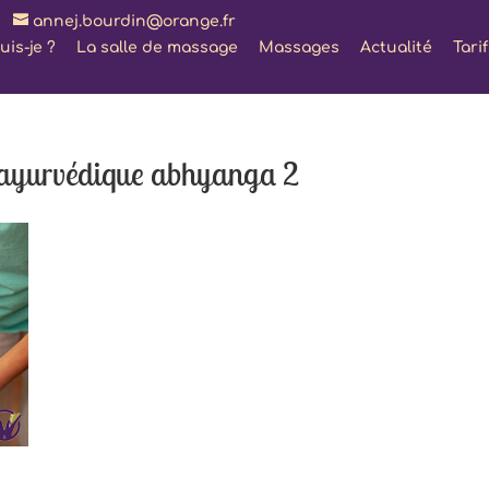
annej.bourdin@orange.fr
uis-je ?
La salle de massage
Massages
Actualité
Tari
ayurvédique abhyanga 2