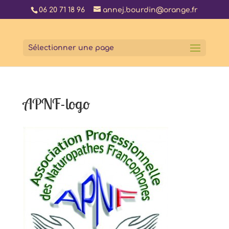
06 20 71 18 96
annej.bourdin@orange.fr
Sélectionner une page
APNF-logo